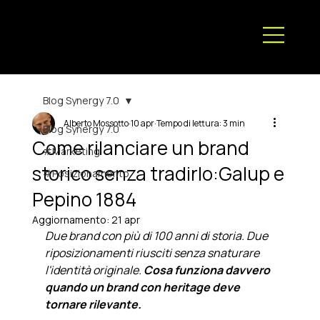
Blog Synergy 7.0
Alberto Mossotto
10 apr
Tempo di lettura: 3 min
Blog Synergy 7.0
Come rilanciare un brand
#Marketing
storico senza tradirlo:Galup e
#Posizionamento
Pepino 1884
Aggiornamento:
21 apr
Due brand con più di 100 anni di storia. Due 
riposizionamenti riusciti senza snaturare 
l'identità originale. 
Cosa funziona davvero 
quando un brand con heritage deve 
tornare rilevante.