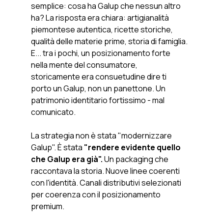
semplice: cosa ha Galup che nessun altro 
ha? La risposta era chiara: artigianalità 
piemontese autentica, ricette storiche, 
qualità delle materie prime, storia di famiglia. 
E... tra i pochi, un posizionamento forte 
nella mente del consumatore, 
storicamente era consuetudine dire ti 
porto un Galup, non un panettone. Un 
patrimonio identitario fortissimo - mal 
comunicato.
La strategia non è stata "modernizzare 
Galup". È stata 
"rendere evidente quello 
che Galup era già".
 Un packaging che 
raccontava la storia. Nuove linee coerenti 
con l'identità. Canali distributivi selezionati 
per coerenza con il posizionamento 
premium.