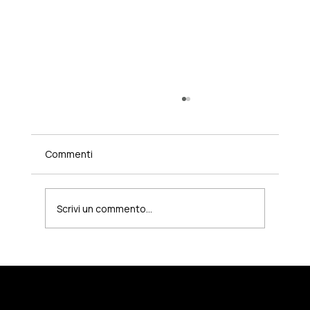
Commenti
Scrivi un commento...
Brand Positioning per PMI: cos'è,
perché conta e come si costruisce
CONTACT
info@sy7.it