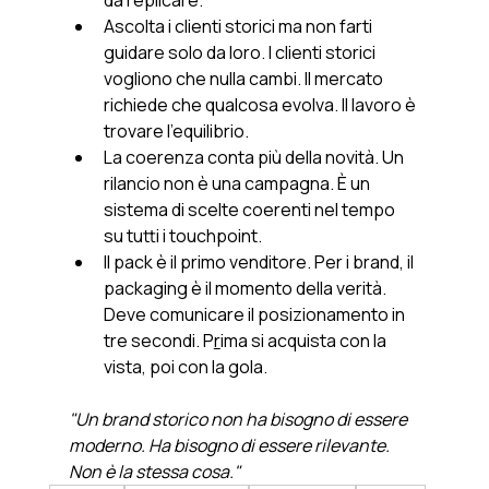
da replicare.
Ascolta i clienti storici ma non farti 
guidare solo da loro. I clienti storici 
vogliono che nulla cambi. Il mercato 
richiede che qualcosa evolva. Il lavoro è 
trovare l'equilibrio.
La coerenza conta più della novità. Un 
rilancio non è una campagna. È un 
sistema di scelte coerenti nel tempo 
su tutti i touchpoint.
Il pack è il primo venditore. Per i brand, il 
packaging è il momento della verità. 
Deve comunicare il posizionamento in 
tre secondi. P
r
ima si acquista con la 
vista, poi con la gola.
"Un brand storico non ha bisogno di essere 
moderno. Ha bisogno di essere rilevante. 
Non è la stessa cosa."