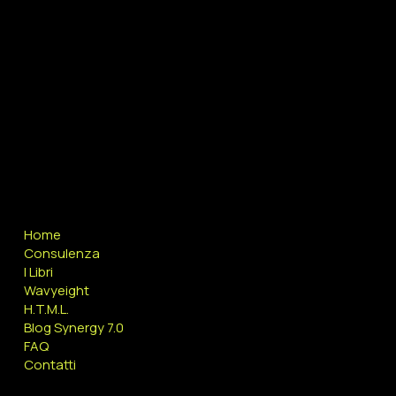
Whatsapp +39 3357601381
COMPANY
Home
Consulenza
I Libri
Wavyeight
H.T.M.L.
Blog Synergy 7.0
FAQ
Contatti