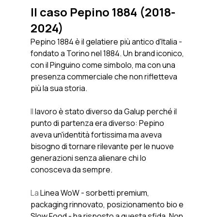
Il caso Pepino 1884 (2018-
2024)
Pepino 1884 è il gelatiere più antico d'Italia - 
fondato a Torino nel 1884. Un brand iconico, 
con il Pinguino come simbolo, ma con una 
presenza commerciale che non rifletteva 
più la sua storia.
Il
 lavoro è stato diverso da Galup perché il 
punto di partenza era diverso: Pepino 
aveva un'identità fortissima ma aveva 
bisogno di tornare rilevante per le nuove 
generazioni senza alienare chi lo 
conosceva da sempre.
La
 Linea WoW - sorbetti premium, 
packaging rinnovato, posizionamento bio e 
Slow Food - ha risposto a questa sfida. Non 