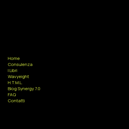
info@sy7.it
Whatsapp +39 3357601381
COMPANY
Home
Consulenza
I Libri
Wavyeight
H.T.M.L.
Blog Synergy 7.0
FAQ
Contatti