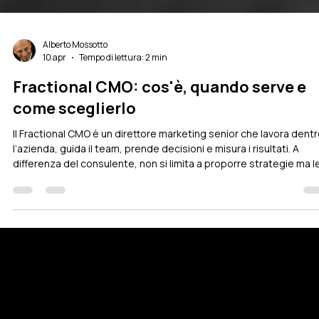
Alberto Mossotto
10 apr
Tempo di lettura: 2 min
Fractional CMO: cos'è, quando serve e
come sceglierlo
Il Fractional CMO è un direttore marketing senior che lavora dent
l’azienda, guida il team, prende decisioni e misura i risultati. A
differenza del consulente, non si limita a proporre strategie ma l
implementa. È ideale per PMI in crescita che non possono
permettersi un CMO full time. Va scelto valutando esperienza
operativa, risultati concreti, conoscenza del settore e capacità d
gestione.
CONTACT