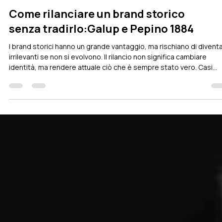
Alberto Mossotto
10 apr
Tempo di lettura: 3 min
Come rilanciare un brand storico
senza tradirlo:Galup e Pepino 1884
I brand storici hanno un grande vantaggio, ma rischiano di divent
irrilevanti se non si evolvono. Il rilancio non significa cambiare
identità, ma rendere attuale ciò che è sempre stato vero. Casi
come Galup e Pepino mostrano che coerenza, posizionamento
chiaro e valorizzazione dell’heritage permettono di restare rileva
senza tradire le proprie radici.